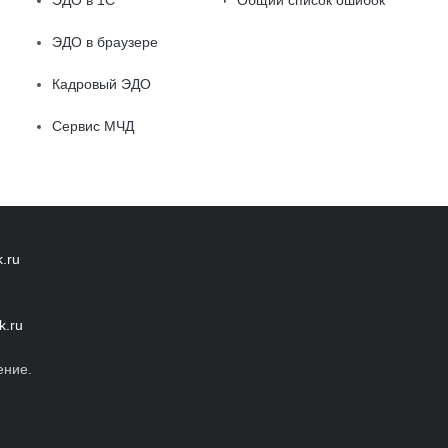
ЭДО в 1С
Общий список ошибок
ЭДО в браузере
Кадровый ЭДО
Сервис МЧД
.ru
k.ru
ение.