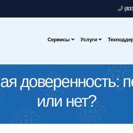
(83
Сервисы
Услуги
Техподде
я доверенность: п
или нет?