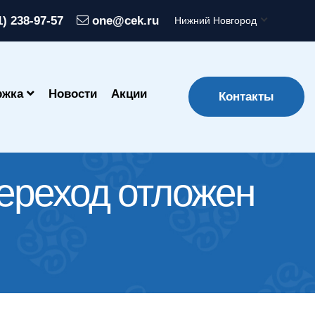
1) 238-97-57
one@cek.ru
Нижний Новгород
ржка
Новости
Акции
Контакты
ереход отложен