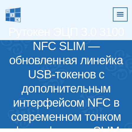
Рутокен ЭЦП 3.0 3100
NFC SLIM —
обновленная линейка
USB-токенов с
дополнительным
интерфейсом NFC в
современном тонком
форм-факторе SLIM