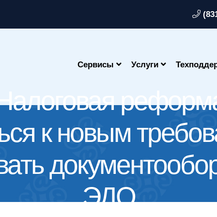
(83
Сервисы
Услуги
Техподде
Налоговая реформа
ься к новым требо
вать документообо
ЭДО