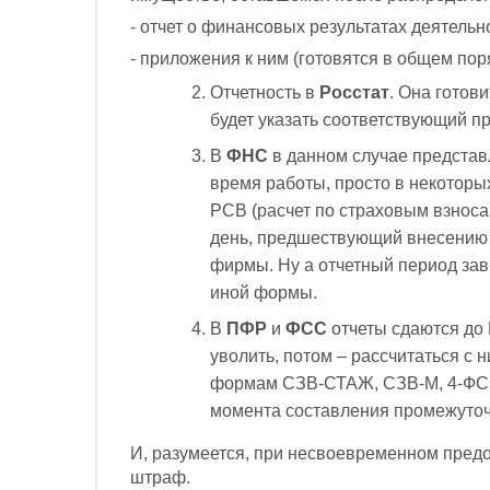
- отчет о финансовых результатах деятельн
- приложения к ним (готовятся в общем пор
Отчетность в
Росстат
. Она готов
будет указать соответствующий п
В
ФНС
в данном случае представ
время работы, просто в некоторы
РСВ (расчет по страховым взносам
день, предшествующий внесению 
фирмы. Ну а отчетный период зав
иной формы.
В
ПФР
и
ФСС
отчеты сдаются до 
уволить, потом – рассчитаться с 
формам СЗВ-СТАЖ, СЗВ-М, 4-ФСС
момента составления промежуточ
И, разумеется, при несвоевременном предо
штраф.