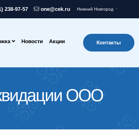
1) 238-97-57
one@cek.ru
Нижний Новгород
ржка
Новости
Акции
Контакты
иквидации ООО