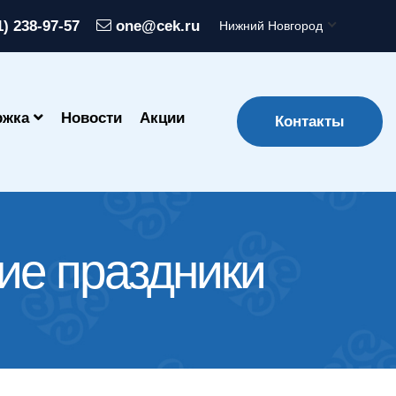
1) 238-97-57
one@cek.ru
Нижний Новгород
ржка
Новости
Акции
Контакты
ие праздники