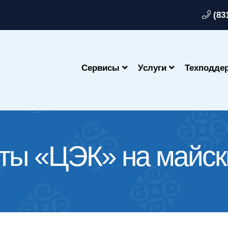
(83
Сервисы
Услуги
Техподде
ты «ЦЭК» на майск