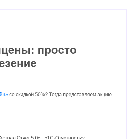
лцены: просто
езение
айн»
со скидкой 50%? Тогда представляем акцию
Астрал Отчет 5.0», «1С-Отчетность»;