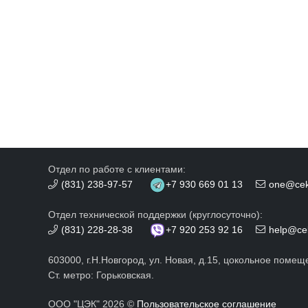
Отдел по работе с клиентами:
(831) 238-97-57
+7 930 669 01 13
one@cek
Отдел технической поддержки (круглосуточно):
(831) 228-28-38
+7 920 253 92 16
help@ce
603000, г.Н.Новгород, ул. Новая, д.15, цокольное помещ
Ст. метро: Горьковская.
ООО "ЦЭК" 2026 ©
Пользовательское соглашение