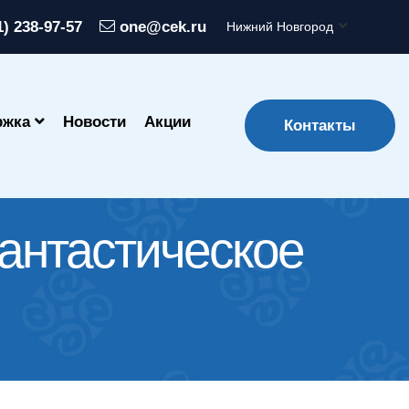
1) 238-97-57
one@cek.ru
Нижний Новгород
ржка
Новости
Акции
Контакты
фантастическое