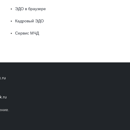
ЭДО в браузере
Кадровый ЭДО
Сервис МЧД
.ru
k.ru
ение.