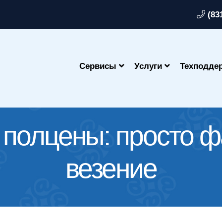
(83
Сервисы
Услуги
Техподде
 полцены: просто 
везение